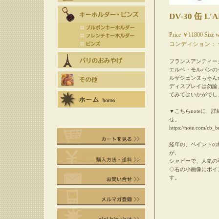
DV-30 缶 L'
Price ￥11800 Size 
コンディション：
フランスアンティー
エルベ・モルバンの
ルザシェンヌちゃん
ディスプレイは勿論
てみてはいかがでし
▼こちらnoteに、
せ。
https://note.com/cb_
経年の、ペイントの
が、
シャビーで、人気の
◇右の小画像にポイ
す。