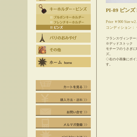
PI-89 ピンズ
Price ￥900 Size w2
コンディション：
フランスヴィンテー
※デッドストック
モチーフのうさぎに
ズ。
◇右の小画像にポイ
す。